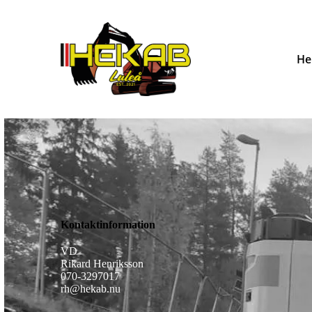
H
Kontaktinformation
VD
Rikard Henriksson
070-3297017
rh@hekab.nu