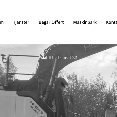
em
Tjänster
Begär Offert
Maskinpark
Kont
Established since 2021